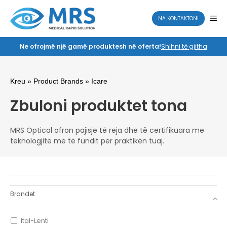
Skip
to
ME
NA KONTAKTONI
content
Ne ofrojmë një gamë produktesh në oferta!
Shihni të gjitha
Kreu
» Product Brands » Icare
Zbuloni produktet tona
MRS Optical ofron pajisje të reja dhe të certifikuara me
teknologjitë më të fundit për praktikën tuaj.
Brandet
Ital-Lenti