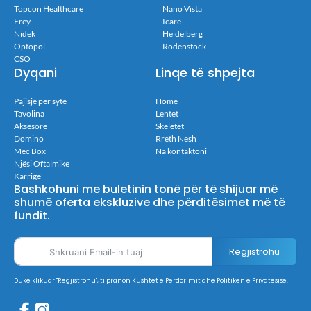
Topcon Healthcare
Nano Vista
Frey
Icare
Nidek
Heidelberg
Optopol
Rodenstock
CSO
Dyqani
Linqe të shpejta
Pajisje për sytë
Home
Tavolina
Lentet
Aksesorë
Skeletet
Domino
Rreth Nesh
Mec Box
Na kontaktoni
Njësi Oftalmike
Karrige
Bashkohuni me buletinin tonë për të shijuar më
shumë oferta ekskluzive dhe përditësimet më të
fundit.
Regjistrohu
Duke klikuar "Regjistrohu", ti pranon Kushtet e Përdorimit dhe Politikën e Privatësisë.