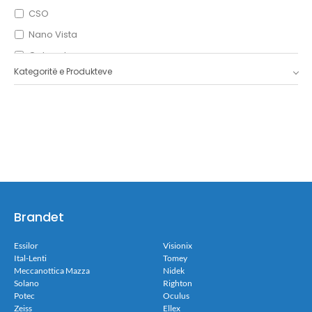
CSO
Nano Vista
Optopol
Kategoritë e Produkteve
Icare
OptoVue
Shigiya
Leica
Brandet
Essilor
Visionix
Ital-Lenti
Tomey
Meccanottica Mazza
Nidek
Solano
Righton
Potec
Oculus
Zeiss
Ellex