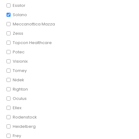
Essilor
Solano
Meccanottica Mazza
Zeiss
Topcon Healthcare
Potec
Visionix
Tomey
Nidek
Righton
Oculus
Ellex
Rodenstock
Heidelberg
Frey