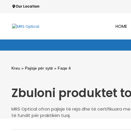
Skip
Our Location
We guarantee highest quality & standards
to
content
HOME
Kreu
»
Pajisje për sytë
» Faqe 4
Zbuloni produktet t
MRS Optical ofron pajisje të reja dhe të certifikuara m
të fundit për praktikën tuaj.