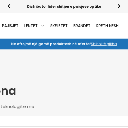
Distributor lider shitjen e paisjeve optike
PAJISJET
LENTET
SKELETET
BRANDET
RRETH NESH
Ne ofrojmë një gamë produktesh në oferta!
Shihni të gjitha
ona
e teknologjitë më