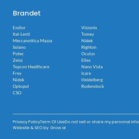
Brandet
Essilor
Visionix
Ital-Lenti
Tomey
Meccanottica Mazza
Nidek
Solano
Righton
Potec
Oculus
Zeiss
Ellex
Topcon Healthcare
Nano Vista
Frey
Icare
Nidek
Heidelberg
Optopol
Rodenstock
CSO
Privacy Policy
Term Of Use
Do not sell or share my personal inf
Website & SEO by:
Grow.al