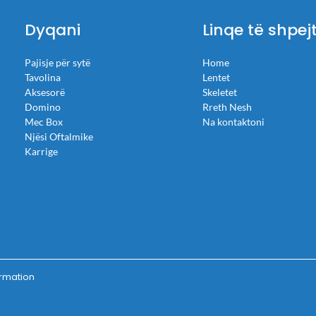
Dyqani
Linqe të shpej
Pajisje për sytë
Home
Tavolina
Lentet
Aksesorë
Skeletet
Domino
Rreth Nesh
Mec Box
Na kontaktoni
Njësi Oftalmike
Karrige
ormation