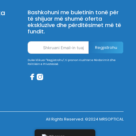
ta
Bashkohuni me buletinin tonë për
të shijuar më shumë oferta
ekskluzive dhe përditësimet më të
fundit.
Regjistrohu
Duke klikuar "Regjistrohu", ti pranon Kushtet e Përdorimit dhe
Politikën e Privatësisë.
All Rights Reserved. ©2024 MRSOPTICAL