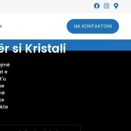
NA KONTAKTONI
H
 si Kristali
rojmë
at e
t'u
he
në
te
ekte