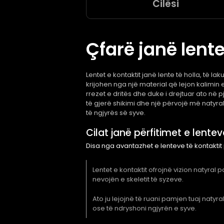
Cilësi
Çfarë janë lente
Lentet e kontaktit janë lente të holla, të l
krijohen nga një material që lejon kalimin 
rrezet e dritës dhe duke i drejtuar ato në p
të gjerë shikimi dhe një përvojë më natyra
të ngjyrës së syve.
Cilat janë përfitimet e lentev
Disa nga avantazhet e lenteve të kontaktit 
Lentet e kontaktit ofrojnë vizion natyral p
nevojën e skeletit të syzeve.
Ato ju lejojnë të ruani pamjen tuaj natyra
ose të ndryshoni ngjyrën e syve.