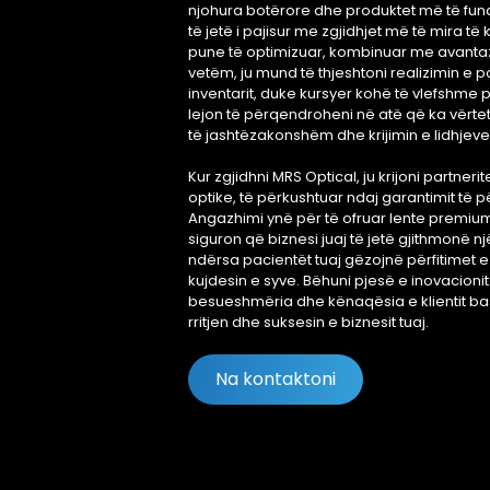
njohura botërore dhe produktet më të fundi
të jetë i pajisur me zgjidhjet më të mira të 
pune të optimizuar, kombinuar me avantazh
vetëm, ju mund të thjeshtoni realizimin e
inventarit, duke kursyer kohë të vlefshme për
lejon të përqendroheni në atë që ka vërtet
të jashtëzakonshëm dhe krijimin e lidhjeve 
Kur zgjidhni MRS Optical, ju krijoni partneri
optike, të përkushtuar ndaj garantimit të 
Angazhimi ynë për të ofruar lente premi
siguron që biznesi juaj të jetë gjithmonë 
ndërsa pacientët tuaj gëzojnë përfitimet 
kujdesin e syve. Bëhuni pjesë e inovacionit
besueshmëria dhe kënaqësia e klientit b
rritjen dhe suksesin e biznesit tuaj.
Na kontaktoni