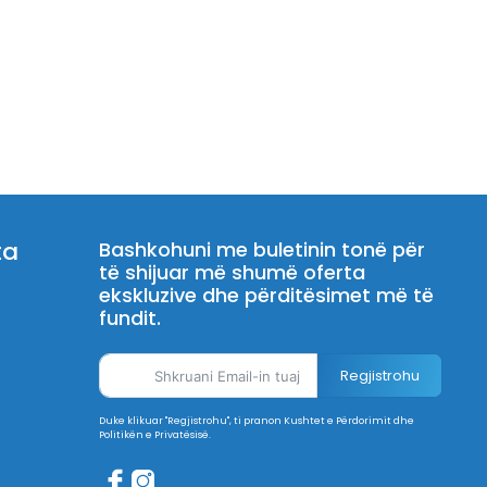
ta
Bashkohuni me buletinin tonë për
të shijuar më shumë oferta
ekskluzive dhe përditësimet më të
fundit.
Regjistrohu
Duke klikuar "Regjistrohu", ti pranon Kushtet e Përdorimit dhe
Politikën e Privatësisë.