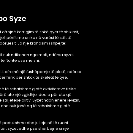
po Syze
 ofrojnë korrigjim të shkëlqyer të shikimit,
ll përfitime unike në varësi të stilit të
oruesit. Ja një krahasim i shpejtë:
tit nuk ndikohen nga moti, ndërsa syzet
të ftohtë ose me shi.
tit ofrojnë një fushëpamje të plotë, ndërsa
riferik për shkak të skeletit të tyre.
më të rehatshme gjatë aktiviteteve fizike
ërë ato një zgjidhje ideale për ata që
til jetese aktiv. Syzet ndonjëherë lëvizin,
ë dhe nuk janë aq të rehatshme gjatë
të padukshme dhe ju lejojnë të ruani
tër, syzet edhe pse shërbejnë si një