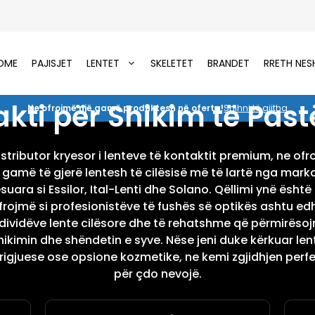
OME
PAJISJET
LENTET
SKELETET
BRANDET
RRETH NES
kti për Shikim të Pastër
Ne ofrojmë një gamë produktesh në oferta!
Shihni të gjitha
istributor kryesor i lenteve të kontaktit premium, ne of
 gamë të gjerë lentesh të cilësisë më të lartë nga mark
suara si Essilor, Ital-Lenti dhe Solano. Qëllimi ynë është 
frojmë si profesionistëve të fushës së optikës ashtu ed
ndividëve lente cilësore dhe të rehatshme që përmirësoj
hikimin dhe shëndetin e syve. Nëse jeni duke kërkuar len
rigjuese ose opsione kozmetike, ne kemi zgjidhjen perf
për çdo nevojë.