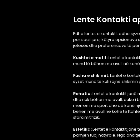
Lente Kontakti a
Edhe lentet e kontaktit edhe syzet
por secili prej këtyre opsioneve sje
jetesës dhe preferencave të përd
Kushtet e motit:
Lentet e kontak
mund të bëhen me avull në kohë 
Fusha e shikimit:
Lentet e kontak
syzet mund të kufizojnë shikimin pe
Rehatia:
Lentet e kontaktit janë 
dhe nuk bëhen me avull, duke i b
merren me sport dhe që kanë një s
bëhen me avull në kohë të ftoht
sforcimit fizik.
Estetika:
Lentet e kontaktit janë 
pamjen tuaj natyrale. Nga ana tje