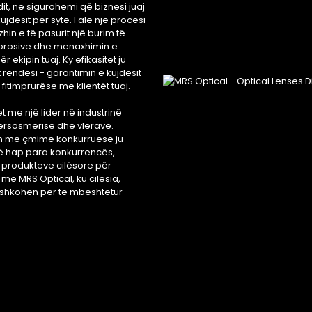
t, ne sigurohemi që biznesi juaj
kujdesit për sytë. Falë një procesi
in e të pasurit një burim të
 porosive dhe menaxhimin e
 ekipin tuaj. Ky efikasitet ju
 rëndësi - garantimin e kujdesit
fitimprurëse me klientët tuaj.
tet me një lider në industrinë
përsosmërisë dhe vlerave.
um me çmime konkurruese ju
një hap para konkurrencës,
e produkteve cilësore për
 me MRS Optical, ku cilësia,
ashkohen për të mbështetur