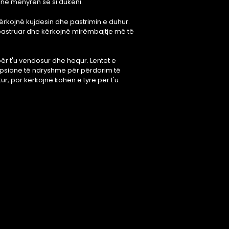
në mënyrën se si dukeni.
kërkojnë kujdesin dhe pastrimin e duhur.
 pastruar dhe kërkojnë mirëmbajtje më të
për t'u vendosur dhe hequr. Lentet e
e opsione të ndryshme për përdorim të
r, por kërkojnë kohën e tyre për t'u