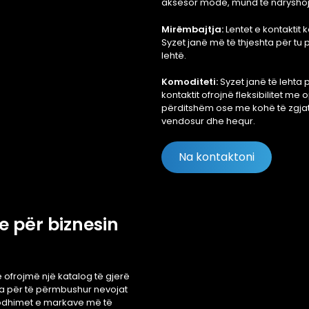
aksesor mode, mund të ndryshoj
Mirëmbajtja:
Lentet e kontaktit 
Syzet janë më të thjeshta për tu
lehtë.
Komoditeti:
Syzet janë të lehta 
kontaktit ofrojnë fleksibilitet m
përditshëm ose me kohë të zgjatu
vendosur dhe hequr.
Na kontaktoni
e për biznesin
 ofrojmë një katalog të gjerë
uara për të përmbushur nevojat
prodhimet e markave më të