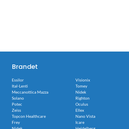
Brandet
Essilor
Visionix
Ital-Lenti
Tomey
Meccanottica Mazza
Nidek
Solano
Righton
Potec
Oculus
Zeiss
Ellex
Topcon Healthcare
Nano Vista
Frey
Icare
Nidek
Heidelberg