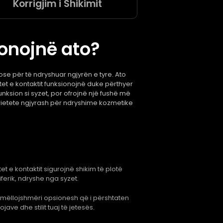
Korrigjim i Shikimit
ionojnë ato?
 ose për të ndryshuar ngjyrën e tyre. Ato
ntet e kontaktit funksionojnë duke përthyer
funksion si syzet, por ofrojnë një fushë më
varietete ngjyrash për ndryshime kozmetike
tet e kontaktit sigurojnë shikim të plotë
iferik, ndryshe nga syzet.
mëllojshmëri opsionesh që i përshtaten
jave dhe stilit tuaj të jetesës.