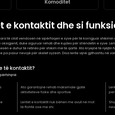
Komoditet
t e kontaktit dhe si funks
akuara të cilat vendosen në sipërfaqen e syve për të korrigjuar shikimin
e oksigjenit, duke siguruar rehati dhe kujdes për shëndetin e syve. Le
jesën e duhur të retinës për shikim më të qartë. Ato kryejnë të njëjtin 
le pa pasur nevojë për skelet syzesh. Disa lente vijnë gjithashtu në 
e të kontaktit?
përfshijnë:
a
Ato garantojnë rehati maksimale gjatë
Len
aktiviteteve fizike dhe sportive.
per
le
Lentet e kontaktit nuk bëhen me avull në mot
Shu
të ftohtë ose me shi.
nevo