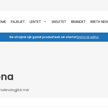
OME
PAJISJET
LENTET
SKELETET
BRANDET
RRETH NES
Ne ofrojmë një gamë produktesh në oferta!
Shihni të gjitha
ona
e teknologjitë më