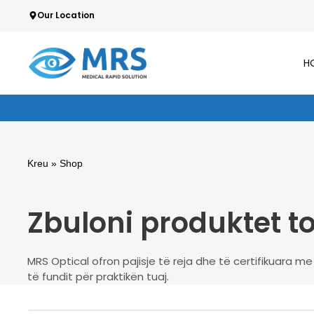
Skip
Our Location
to
content
H
Kreu
» Shop
Zbuloni produktet t
MRS Optical ofron pajisje të reja dhe të certifikuara m
të fundit për praktikën tuaj.