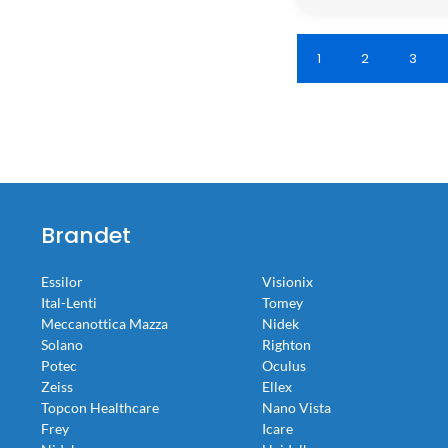
1
2
3
Brandet
Essilor
Visionix
Ital-Lenti
Tomey
Meccanottica Mazza
Nidek
Solano
Righton
Potec
Oculus
Zeiss
Ellex
Topcon Healthcare
Nano Vista
Frey
Icare