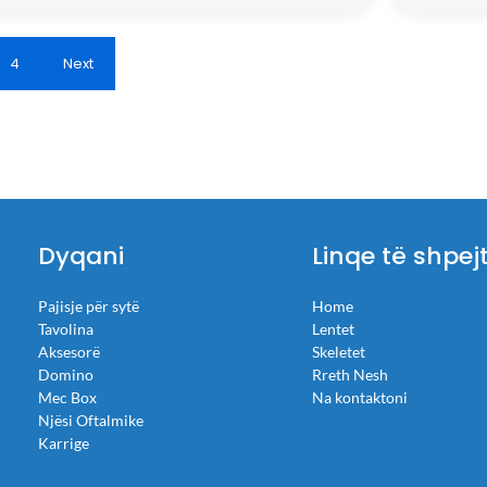
4
Next
Dyqani
Linqe të shpej
Pajisje për sytë
Home
Tavolina
Lentet
Aksesorë
Skeletet
Domino
Rreth Nesh
Mec Box
Na kontaktoni
Njësi Oftalmike
Karrige