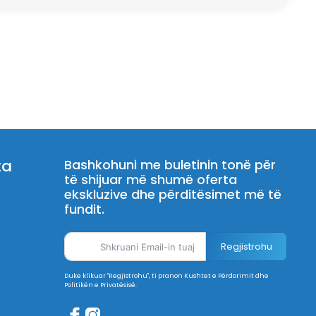
ta
Bashkohuni me buletinin tonë për
të shijuar më shumë oferta
ekskluzive dhe përditësimet më të
fundit.
Regjistrohu
Duke klikuar "Regjistrohu", ti pranon Kushtet e Përdorimit dhe
Politikën e Privatësisë.