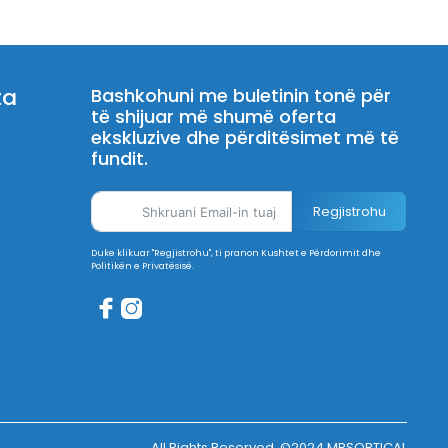
ta
Bashkohuni me buletinin tonë për
të shijuar më shumë oferta
ekskluzive dhe përditësimet më të
fundit.
Regjistrohu
Duke klikuar "Regjistrohu", ti pranon Kushtet e Përdorimit dhe
Politikën e Privatësisë.
All Rights Reserved. ©2024 MRSOPTICAL