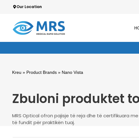
Skip
Our Location
to
content
H
Kreu
» Product Brands » Nano Vista
Zbuloni produktet t
MRS Optical ofron pajisje të reja dhe të certifikuara m
të fundit për praktikën tuaj.