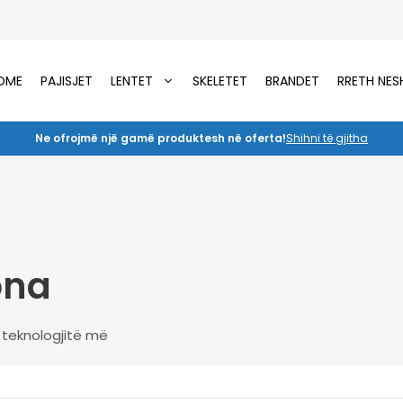
OME
PAJISJET
LENTET
SKELETET
BRANDET
RRETH NES
Ne ofrojmë një gamë produktesh në oferta!
Shihni të gjitha
ona
e teknologjitë më