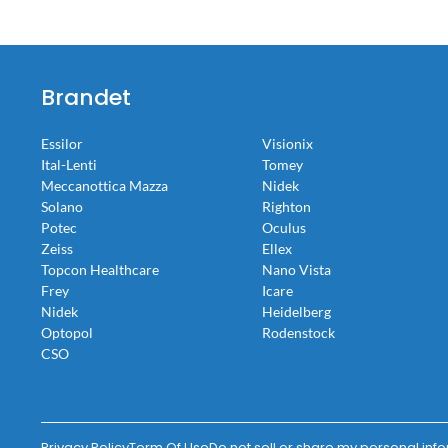
Brandet
Essilor
Visionix
Ital-Lenti
Tomey
Meccanottica Mazza
Nidek
Solano
Righton
Potec
Oculus
Zeiss
Ellex
Topcon Healthcare
Nano Vista
Frey
Icare
Nidek
Heidelberg
Optopol
Rodenstock
CSO
Privacy Policy
Term Of Use
Do not sell or share my personal inf