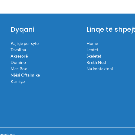
Dyqani
Linqe të shpej
Pajisje për sytë
Home
Tavolina
Lentet
Aksesorë
Skeletet
Domino
Rreth Nesh
Mec Box
Na kontaktoni
Njësi Oftalmike
Karrige
ormation